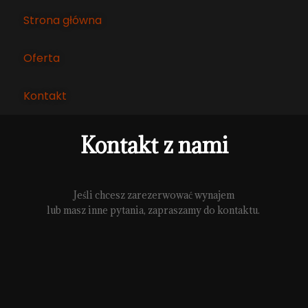
Przejdź
Strona główna
do
treści
Oferta
Kontakt
Kontakt z nami
Jeśli chcesz zarezerwować wynajem
lub masz inne pytania, zapraszamy do kontaktu.